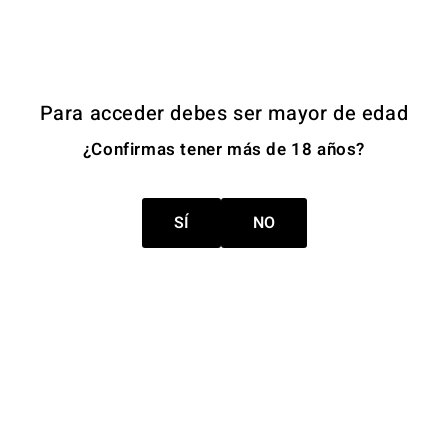
Para acceder debes ser mayor de edad
¿Confirmas tener más de 18 años?
SÍ
NO
Descubre
LADERO
Un viaje al campo
Ver más