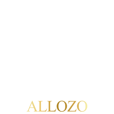
Allozo
Allozo
Flor de Allozo 202
 de Allozo Tempranillo
2024
90/100
10,50 €
9,50 €