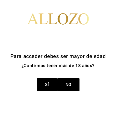
Ladero
Ladero Rosado
Para acceder debes ser mayor de edad
4,90 €
¿Confirmas tener más de 18 años?
SÍ
NO
Mostrando 1-3 de 3 artículo(s)