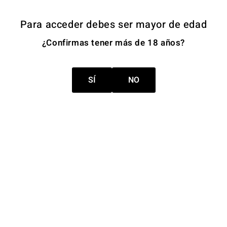
Para acceder debes ser mayor de edad
¿Confirmas tener más de 18 años?
SÍ
NO
Únete a nuestra Newsletter
Recibe novedades, promociones y noticias exclusivas
de nuestra bodega