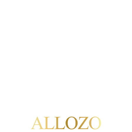
Allozo
Allozo
Flor de Allozo 202
 de Allozo Tempranillo
2024
90/100
10,50 €
9,50 €