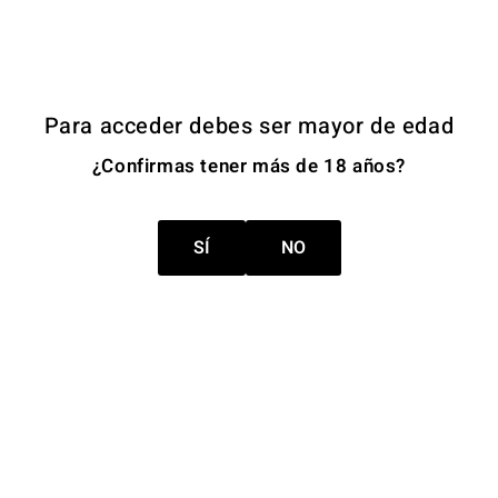
Para acceder debes ser mayor de edad
¿Confirmas tener más de 18 años?
SÍ
NO
Descubre
LADERO
Un viaje al campo
Ver más