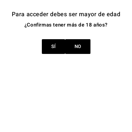
Para acceder debes ser mayor de edad
¿Confirmas tener más de 18 años?
SÍ
NO
Únete a nuestra Newsletter
Recibe novedades, promociones y noticias exclusivas
de nuestra bodega